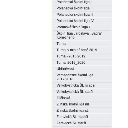
Polanecká školní liga I
Polanecká školní liga II
Polanecká školní liga III
Polanecká školní liga IV
Porubská školní liga I.
Školní liga Jaroslava ,,Bagra"
Konečného
Turnaj
Turnaj v miniházené 2019
Turnaj- 2018/2019
Turnaj 2019_2020
Uhříněvská
Varnsdorfské školní liga
2017/2018
Velkobystřická ŠL mladší
Velkobystřická ŠL starší
Zličínská
Zlínská školní liga ml.
Zlínská školní liga st.
Žeravická ŠL mladší
Žeravická ŠL starší