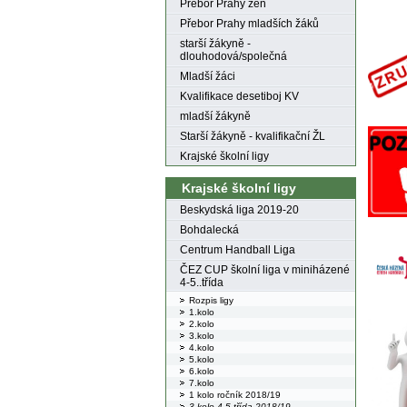
Přebor Prahy žen
Přebor Prahy mladších žáků
starší žákyně -
dlouhodová/společná
Mladší žáci
Kvalifikace desetiboj KV
mladší žákyně
Starší žákyně - kvalifikační ŽL
Krajské školní ligy
Krajské školní ligy
Beskydská liga 2019-20
Bohdalecká
Centrum Handball Liga
ČEZ CUP školní liga v miniházené
4-5..třída
Rozpis ligy
1.kolo
2.kolo
3.kolo
4.kolo
5.kolo
6.kolo
7.kolo
1 kolo ročník 2018/19
3.kolo 4-5.třída 2018/19