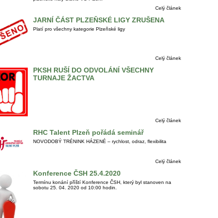
Celý článek
JARNÍ ČÁST PLZEŇSKÉ LIGY ZRUŠENA
Platí pro všechny kategorie Plzeňské ligy
Celý článek
PKSH RUŠÍ DO ODVOLÁNÍ VŠECHNY
TURNAJE ŽACTVA
Celý článek
RHC Talent Plzeň pořádá seminář
NOVODOBÝ TRÉNINK HÁZENÉ – rychlost, odraz, flexibilita
Celý článek
Konference ČSH 25.4.2020
Termínu konání příští Konference ČSH, který byl stanoven na
sobotu 25. 04. 2020 od 10:00 hodin.