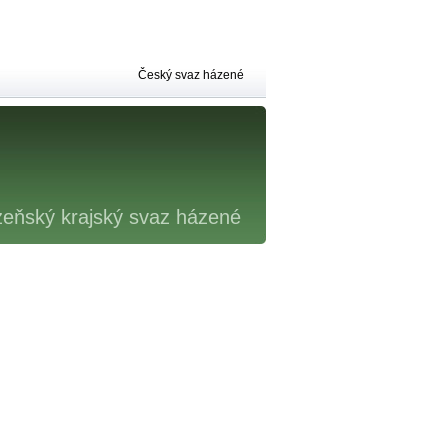
Český svaz házené
zeňský krajský svaz házené