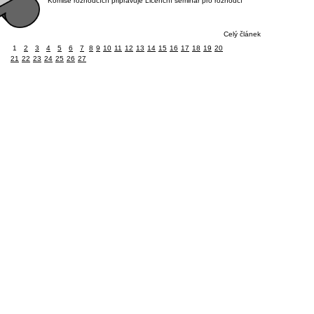
Komise rozhodčích připravuje Licenční seminář pro rozhodčí
Celý článek
1
2
3
4
5
6
7
8
9
10
11
12
13
14
15
16
17
18
19
20
21
22
23
24
25
26
27