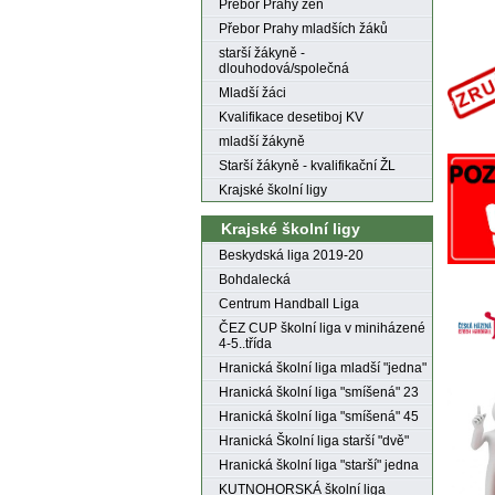
Přebor Prahy žen
Přebor Prahy mladších žáků
starší žákyně -
dlouhodová/společná
Mladší žáci
Kvalifikace desetiboj KV
mladší žákyně
Starší žákyně - kvalifikační ŽL
Krajské školní ligy
Krajské školní ligy
Beskydská liga 2019-20
Bohdalecká
Centrum Handball Liga
ČEZ CUP školní liga v miniházené
4-5..třída
Hranická školní liga mladší "jedna"
Hranická školní liga "smíšená" 23
Hranická školní liga "smíšená" 45
Hranická Školní liga starší "dvě"
Hranická školní liga "starší" jedna
KUTNOHORSKÁ školní liga