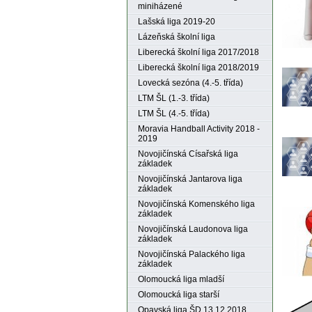
miniházené
Lašská liga 2019-20
Lázeňská školní liga
Liberecká školní liga 2017/2018
Liberecká školní liga 2018/2019
Lovecká sezóna (4.-5. třída)
LTM ŠL (1.-3. třída)
LTM ŠL (4.-5. třída)
Moravia Handball Activity 2018 -
2019
Novojičínská Císařská liga
základek
Novojičínská Jantarova liga
základek
Novojičínská Komenského liga
základek
Novojičínská Laudonova liga
základek
Novojičínská Palackého liga
základek
Olomoucká liga mladší
Olomoucká liga starší
Opavská liga ŠD 13.12.2018