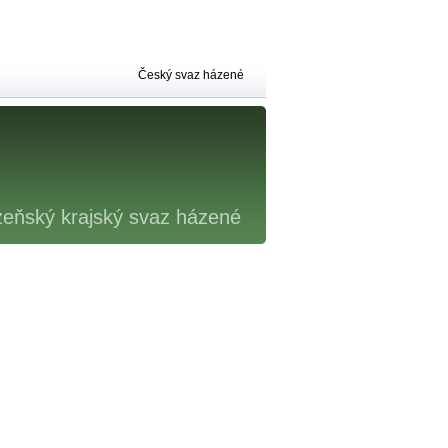
Český svaz házené
zeňský krajský svaz házené