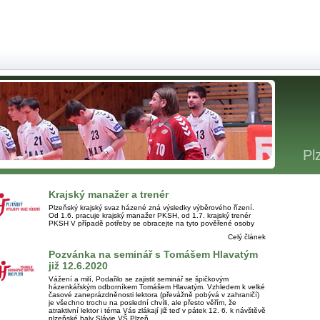
Pl
Krajský manažer a trenér
Plzeňský krajský svaz házené zná výsledky výběrového řízení.
Od 1.6. pracuje krajský manažer PKSH, od 1.7. krajský trenér
PKSH V případě potřeby se obracejte na tyto pověřené osoby
Celý článek
Pozvánka na seminář s Tomášem Hlavatým
již 12.6.2020
Vážení a milí, Podařilo se zajistit seminář se špičkovým
házenkářským odborníkem Tomášem Hlavatým. Vzhledem k velké
časové zaneprázdněnosti lektora (převážně pobývá v zahraničí)
je všechno trochu na poslední chvíli, ale přesto věřím, že
atraktivní lektor i téma Vás zlákají již teď v pátek 12. 6. k návštěvě
plzeňské haly Slávie VŠ Plzeň.