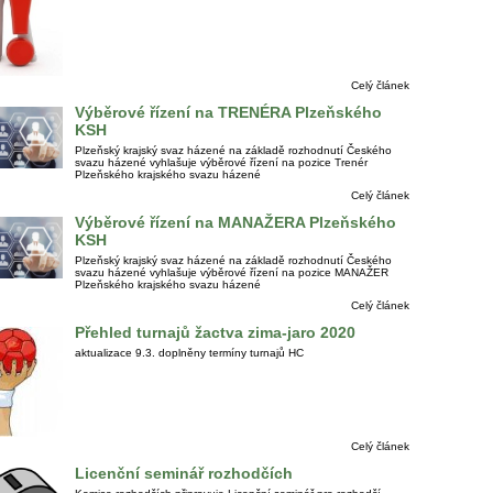
Celý článek
Výběrové řízení na TRENÉRA Plzeňského
KSH
Plzeňský krajský svaz házené na základě rozhodnutí Českého
svazu házené vyhlašuje výběrové řízení na pozice Trenér
Plzeňského krajského svazu házené
Celý článek
Výběrové řízení na MANAŽERA Plzeňského
KSH
Plzeňský krajský svaz házené na základě rozhodnutí Českého
svazu házené vyhlašuje výběrové řízení na pozice MANAŽER
Plzeňského krajského svazu házené
Celý článek
Přehled turnajů žactva zima-jaro 2020
aktualizace 9.3. doplněny termíny turnajů HC
Celý článek
Licenční seminář rozhodčích