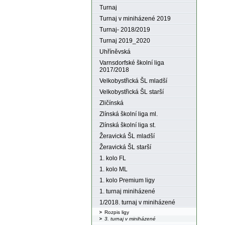
Turnaj
Turnaj v miniházené 2019
Turnaj- 2018/2019
Turnaj 2019_2020
Uhříněvská
Varnsdorfské školní liga
2017/2018
Velkobystřická ŠL mladší
Velkobystřická ŠL starší
Zličínská
Zlínská školní liga ml.
Zlínská školní liga st.
Žeravická ŠL mladší
Žeravická ŠL starší
1. kolo FL
1. kolo ML
1. kolo Premium ligy
1. turnaj miniházené
1/2018. turnaj v miniházené
Rozpis ligy
3. turnaj v miniházené