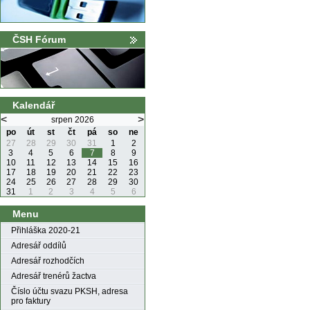
ČSH Fórum
Kalendář
<
>
srpen 2026
po
út
st
čt
pá
so
ne
27
28
29
30
31
1
2
3
4
5
6
7
8
9
10
11
12
13
14
15
16
17
18
19
20
21
22
23
24
25
26
27
28
29
30
31
1
2
3
4
5
6
Menu
Přihláška 2020-21
Adresář oddílů
Adresář rozhodčích
Adresář trenérů žactva
Číslo účtu svazu PKSH, adresa
pro faktury