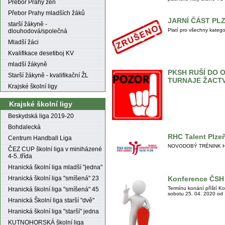
Přebor Prahy žen
Přebor Prahy mladších žáků
JARNÍ ČÁST PL
starší žákyně -
Platí pro všechny katego
dlouhodová/společná
Mladší žáci
Kvalifikace desetiboj KV
mladší žákyně
PKSH RUŠÍ DO 
Starší žákyně - kvalifikační ŽL
TURNAJE ŽACT
Krajské školní ligy
Krajské školní ligy
Beskydská liga 2019-20
Bohdalecká
RHC Talent Plze
Centrum Handball Liga
NOVODOBÝ TRÉNINK HÁZEN
ČEZ CUP školní liga v miniházené
4-5..třída
Hranická školní liga mladší "jedna"
Hranická školní liga "smíšená" 23
Konference ČSH 
Termínu konání příští K
Hranická školní liga "smíšená" 45
sobotu 25. 04. 2020 od 
Hranická Školní liga starší "dvě"
Hranická školní liga "starší" jedna
KUTNOHORSKÁ školní liga