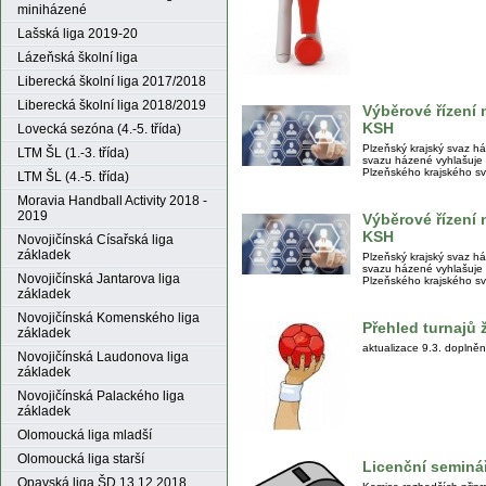
miniházené
Lašská liga 2019-20
Lázeňská školní liga
Liberecká školní liga 2017/2018
Liberecká školní liga 2018/2019
Výběrové řízení
KSH
Lovecká sezóna (4.-5. třída)
Plzeňský krajský svaz 
LTM ŠL (1.-3. třída)
svazu házené vyhlašuje 
Plzeňského krajského s
LTM ŠL (4.-5. třída)
Moravia Handball Activity 2018 -
2019
Výběrové řízen
KSH
Novojičínská Císařská liga
základek
Plzeňský krajský svaz 
svazu házené vyhlašuje
Novojičínská Jantarova liga
Plzeňského krajského s
základek
Novojičínská Komenského liga
Přehled turnajů 
základek
aktualizace 9.3. doplněn
Novojičínská Laudonova liga
základek
Novojičínská Palackého liga
základek
Olomoucká liga mladší
Olomoucká liga starší
Licenční seminá
Opavská liga ŠD 13.12.2018