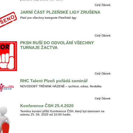
Celý článek
JARNÍ ČÁST PLZEŇSKÉ LIGY ZRUŠENA
Platí pro všechny kategorie Plzeňské ligy
Celý článek
PKSH RUŠÍ DO ODVOLÁNÍ VŠECHNY
TURNAJE ŽACTVA
Celý článek
RHC Talent Plzeň pořádá seminář
NOVODOBÝ TRÉNINK HÁZENÉ – rychlost, odraz, flexibilita
Celý článek
Konference ČSH 25.4.2020
Termínu konání příští Konference ČSH, který byl stanoven na
sobotu 25. 04. 2020 od 10:00 hodin.