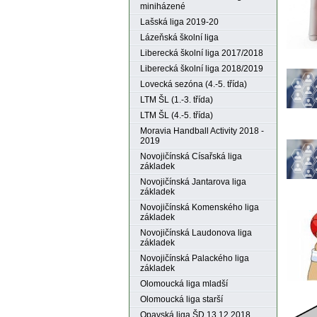
miniházené
Lašská liga 2019-20
Lázeňská školní liga
Liberecká školní liga 2017/2018
Liberecká školní liga 2018/2019
Lovecká sezóna (4.-5. třída)
LTM ŠL (1.-3. třída)
LTM ŠL (4.-5. třída)
Moravia Handball Activity 2018 -
2019
Novojičínská Císařská liga
základek
Novojičínská Jantarova liga
základek
Novojičínská Komenského liga
základek
Novojičínská Laudonova liga
základek
Novojičínská Palackého liga
základek
Olomoucká liga mladší
Olomoucká liga starší
Opavská liga ŠD 13.12.2018