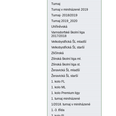
Turnaj
Turnaj v miniházené 2019
Turnaj- 2018/2019
Turnaj 2019_2020
Uhříněvská
Varnsdorfské školní liga
2017/2018
Velkobystřická ŠL mladší
Velkobystřická ŠL starší
Zličínská
Zlínská školní liga ml.
Zlínská školní liga st.
Žeravická ŠL mladší
Žeravická ŠL starší
1. kolo FL
1. kolo ML
1. kolo Premium ligy
1. turnaj miniházené
1/2018. turnaj v miniházené
1.-3. třída
2. kolo FL