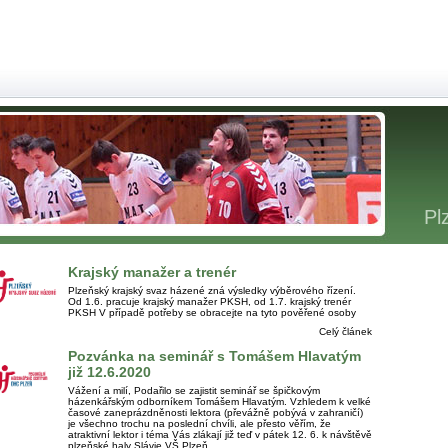
Pl
Krajský manažer a trenér
Plzeňský krajský svaz házené zná výsledky výběrového řízení.
Od 1.6. pracuje krajský manažer PKSH, od 1.7. krajský trenér
PKSH V případě potřeby se obracejte na tyto pověřené osoby
Celý článek
Pozvánka na seminář s Tomášem Hlavatým
již 12.6.2020
Vážení a milí, Podařilo se zajistit seminář se špičkovým
házenkářským odborníkem Tomášem Hlavatým. Vzhledem k velké
časové zaneprázdněnosti lektora (převážně pobývá v zahraničí)
je všechno trochu na poslední chvíli, ale přesto věřím, že
atraktivní lektor i téma Vás zlákají již teď v pátek 12. 6. k návštěvě
plzeňské haly Slávie VŠ Plzeň.