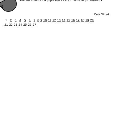
Komise rozhodčích připravuje Licenční seminář pro rozhodčí
Celý článek
1
2
3
4
5
6
7
8
9
10
11
12
13
14
15
16
17
18
19
20
21
22
23
24
25
26
27