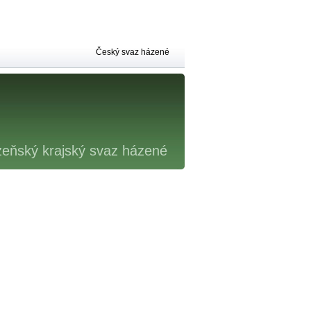
Český svaz házené
zeňský krajský svaz házené