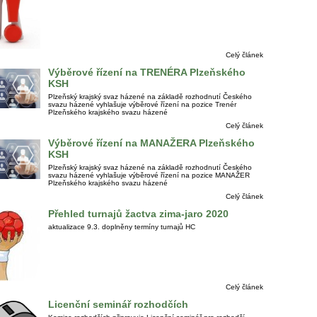
Celý článek
Výběrové řízení na TRENÉRA Plzeňského
KSH
Plzeňský krajský svaz házené na základě rozhodnutí Českého
svazu házené vyhlašuje výběrové řízení na pozice Trenér
Plzeňského krajského svazu házené
Celý článek
Výběrové řízení na MANAŽERA Plzeňského
KSH
Plzeňský krajský svaz házené na základě rozhodnutí Českého
svazu házené vyhlašuje výběrové řízení na pozice MANAŽER
Plzeňského krajského svazu házené
Celý článek
Přehled turnajů žactva zima-jaro 2020
aktualizace 9.3. doplněny termíny turnajů HC
Celý článek
Licenční seminář rozhodčích