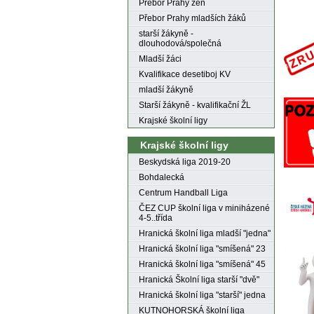
Přebor Prahy žen
Přebor Prahy mladších žáků
starší žákyně -
dlouhodová/společná
Mladší žáci
Kvalifikace desetiboj KV
mladší žákyně
Starší žákyně - kvalifikační ŽL
Krajské školní ligy
Krajské školní ligy
Beskydská liga 2019-20
Bohdalecká
Centrum Handball Liga
ČEZ CUP školní liga v miniházené
4-5..třída
Hranická školní liga mladší "jedna"
Hranická školní liga "smíšená" 23
Hranická školní liga "smíšená" 45
Hranická Školní liga starší "dvě"
Hranická školní liga "starší" jedna
KUTNOHORSKÁ školní liga