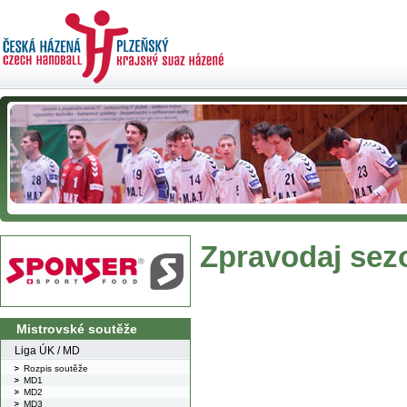
Zpravodaj sez
Mistrovské soutěže
Liga ÚK / MD
Rozpis soutěže
MD1
MD2
MD3