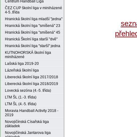
Centrum Handball Liga
ČEZ CUP školní liga v miniházené
4-5..třída
Hranická školní liga mladší "jedna"
sezn
Hranická školní liga "smíšená" 23
přehle
Hranická školní liga "smíšená" 45
Hranická Školní liga starší "dvě"
Hranická školní liga "starší" jedna
KUTNOHORSKÁ školní liga
miniházené
Lašská liga 2019-20
Lázeňská školní liga
Liberecká školní liga 2017/2018
Liberecká školní liga 2018/2019
Lovecká sezóna (4.-5. třída)
LTM ŠL (1.-3. třída)
LTM ŠL (4.-5. třída)
Moravia Handball Activity 2018 -
2019
Novojičínská Císařská liga
základek
Novojičínská Jantarova liga