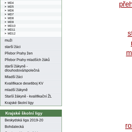
přeh
MD4
MD5
MD6
MD7
MD8
MD9
MD10
MD11
s
MD12
muži
starší žáci
m
Přebor Prahy žen
Přebor Prahy mladších žáků
starší žákyně -
dlouhodová/společná
Mladší žáci
Kvalifikace desetiboj KV
mladší žákyně
Starší žákyně - kvalifikační ŽL
Krajské školní ligy
Krajské školní ligy
Beskydská liga 2019-20
ro
Bohdalecká