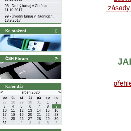
zásady 
98 - Druhý turnaj v Chrástu,
11.10.2017
99 - Úvodní turnaj v Radnicích,
13.9.2017
Ke stažení
ČSH Fórum
JA
přehl
Kalendář
<
>
srpen 2026
po
út
st
čt
pá
so
ne
27
28
29
30
31
1
2
3
4
5
6
7
8
9
10
11
12
13
14
15
16
17
18
19
20
21
22
23
24
25
26
27
28
29
30
31
1
2
3
4
5
6