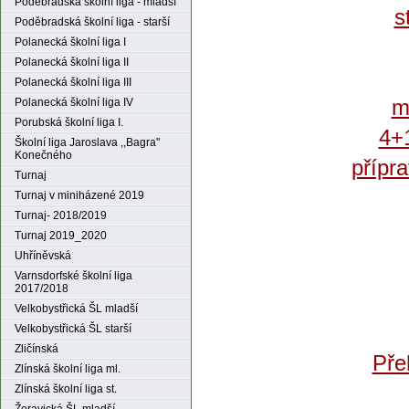
Poděbradská školní liga - mladší
s
Poděbradská školní liga - starší
Polanecká školní liga I
Polanecká školní liga II
Polanecká školní liga III
m
Polanecká školní liga IV
Porubská školní liga I.
4+1
Školní liga Jaroslava ,,Bagra"
Konečného
přípr
Turnaj
Turnaj v miniházené 2019
Turnaj- 2018/2019
Turnaj 2019_2020
Uhříněvská
Varnsdorfské školní liga
2017/2018
Velkobystřická ŠL mladší
Velkobystřická ŠL starší
Zličínská
Pře
Zlínská školní liga ml.
Zlínská školní liga st.