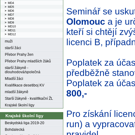
MD4
MD5
Seminář se usk
MD6
MD7
Olomouc
a je u
MD8
MD9
MD10
kteří si chtějí zv
MD11
MD12
licenci B, případ
muži
starší žáci
Přebor Prahy žen
Poplatek za účas
Přebor Prahy mladších žáků
starší žákyně -
předběžně stano
dlouhodová/společná
Mladší žáci
Poplatek za účas
Kvalifikace desetiboj KV
800,-
mladší žákyně
Starší žákyně - kvalifikační ŽL
Krajské školní ligy
Pro získání licenc
Krajské školní ligy
run) a vypracova
Beskydská liga 2019-20
Bohdalecká
pravidel.