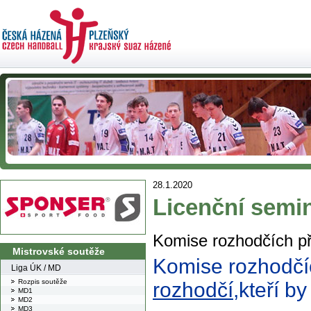
28.1.2020
Licenční semi
Komise rozhodčích př
Mistrovské soutěže
Komise rozhodčí
Liga ÚK / MD
Rozpis soutěže
rozhodčí
,kteří by
MD1
MD2
MD3