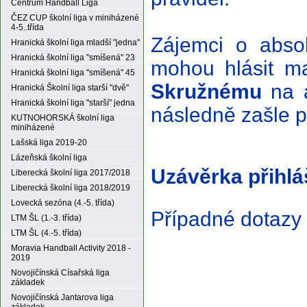
Centrum Handball Liga
ČEZ CUP školní liga v miniházené
4-5..třída
Zájemci o absol
Hranická školní liga mladší "jedna"
Hranická školní liga "smíšená" 23
mohou hlásit m
Hranická školní liga "smíšená" 45
Skružnému
na 
Hranická Školní liga starší "dvě"
Hranická školní liga "starší" jedna
následně zašle 
KUTNOHORSKÁ školní liga
miniházené
Lašská liga 2019-20
Lázeňská školní liga
Uzávěrka přihlá
Liberecká školní liga 2017/2018
Liberecká školní liga 2018/2019
Lovecká sezóna (4.-5. třída)
Případné dotazy
LTM ŠL (1.-3. třída)
LTM ŠL (4.-5. třída)
Moravia Handball Activity 2018 -
2019
Novojičínská Císařská liga
základek
Novojičínská Jantarova liga