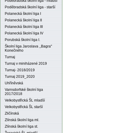
Poděbradská školní liga - mladší
Poděbradská školní liga - starší
Polanecká školní liga I
Polanecká školní liga II
Polanecká školní liga III
Polanecká školní liga IV
Porubská školní liga I.
Školní liga Jaroslava ,,Bagra"
Konečného
Turnaj
Turnaj v miniházené 2019
Turnaj- 2018/2019
Turnaj 2019_2020
Uhříněvská
Varnsdorfské školní liga
2017/2018
Velkobystřická ŠL mladší
Velkobystřická ŠL starší
Zličínská
Zlínská školní liga ml.
Zlínská školní liga st.