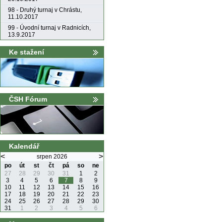
98 - Druhý turnaj v Chrástu,
11.10.2017
99 - Úvodní turnaj v Radnicích,
13.9.2017
Ke stažení
ČSH Fórum
Kalendář
<
>
srpen 2026
po
út
st
čt
pá
so
ne
27
28
29
30
31
1
2
3
4
5
6
7
8
9
10
11
12
13
14
15
16
17
18
19
20
21
22
23
24
25
26
27
28
29
30
31
1
2
3
4
5
6