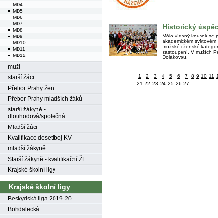
MD4
MD5
MD6
MD7
Historický úspě
MD8
Málo vídaný kousek se p
MD9
akademickém světovém ša
MD10
mužské i ženské kategor
MD11
zastoupení. V mužích Pe
MD12
Dolákovou.
muži
1
2
3
4
5
6
7
8
9
10
11
starší žáci
21
22
23
24
25
26
27
Přebor Prahy žen
Přebor Prahy mladších žáků
starší žákyně -
dlouhodová/společná
Mladší žáci
Kvalifikace desetiboj KV
mladší žákyně
Starší žákyně - kvalifikační ŽL
Krajské školní ligy
Krajské školní ligy
Beskydská liga 2019-20
Bohdalecká