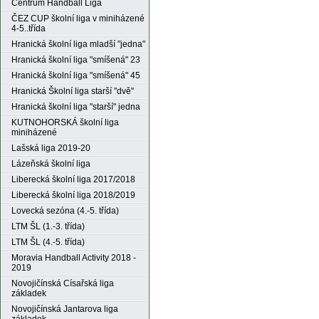
Centrum Handball Liga
ČEZ CUP školní liga v miniházené
4-5..třída
Hranická školní liga mladší "jedna"
Hranická školní liga "smíšená" 23
Hranická školní liga "smíšená" 45
Hranická Školní liga starší "dvě"
Hranická školní liga "starší" jedna
KUTNOHORSKÁ školní liga
miniházené
Lašská liga 2019-20
Lázeňská školní liga
Liberecká školní liga 2017/2018
Liberecká školní liga 2018/2019
Lovecká sezóna (4.-5. třída)
LTM ŠL (1.-3. třída)
LTM ŠL (4.-5. třída)
Moravia Handball Activity 2018 -
2019
Novojičínská Císařská liga
základek
Novojičínská Jantarova liga