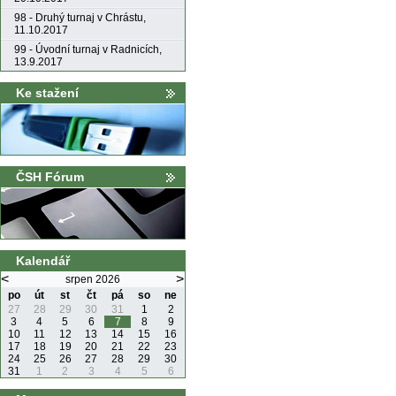
98 - Druhý turnaj v Chrástu,
11.10.2017
99 - Úvodní turnaj v Radnicích,
13.9.2017
Ke stažení
ČSH Fórum
Kalendář
<
>
srpen 2026
po
út
st
čt
pá
so
ne
27
28
29
30
31
1
2
3
4
5
6
7
8
9
10
11
12
13
14
15
16
17
18
19
20
21
22
23
24
25
26
27
28
29
30
31
1
2
3
4
5
6