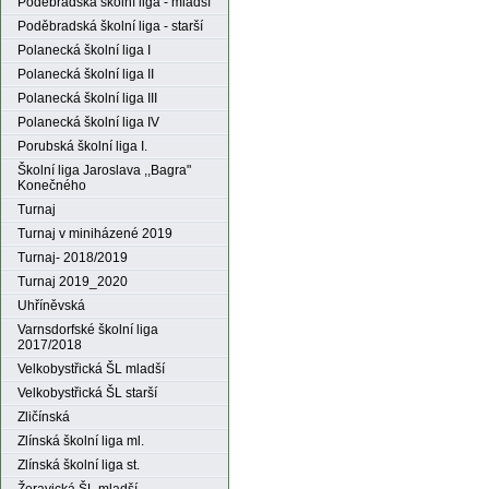
Poděbradská školní liga - mladší
Poděbradská školní liga - starší
Polanecká školní liga I
Polanecká školní liga II
Polanecká školní liga III
Polanecká školní liga IV
Porubská školní liga I.
Školní liga Jaroslava ,,Bagra"
Konečného
Turnaj
Turnaj v miniházené 2019
Turnaj- 2018/2019
Turnaj 2019_2020
Uhříněvská
Varnsdorfské školní liga
2017/2018
Velkobystřická ŠL mladší
Velkobystřická ŠL starší
Zličínská
Zlínská školní liga ml.
Zlínská školní liga st.