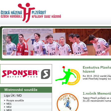
Exekutiva Plzeň
házené
Ke 30.6. 2012 zanikl Z
vnikl Plzeňský krajský s
Mistrovské soutěže
1.ročník Memoriá
Liga ÚK / MD
Talent Plzeň pořádá ve 
Rozpis soutěže
31.ZŠ mezinárodní turna
MD1
MD2
MD3