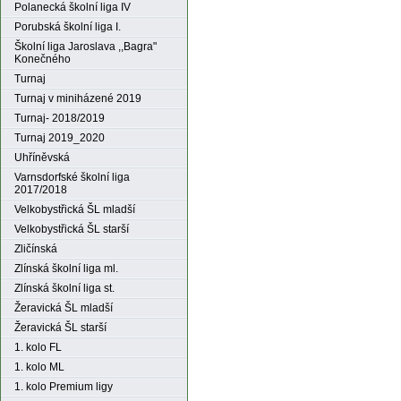
Polanecká školní liga IV
Porubská školní liga I.
Školní liga Jaroslava ,,Bagra"
Konečného
Turnaj
Turnaj v miniházené 2019
Turnaj- 2018/2019
Turnaj 2019_2020
Uhříněvská
Varnsdorfské školní liga
2017/2018
Velkobystřická ŠL mladší
Velkobystřická ŠL starší
Zličínská
Zlínská školní liga ml.
Zlínská školní liga st.
Žeravická ŠL mladší
Žeravická ŠL starší
1. kolo FL
1. kolo ML
1. kolo Premium ligy