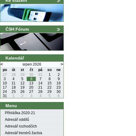
Ke stažení
ČSH Fórum
Kalendář
<
>
srpen 2026
po
út
st
čt
pá
so
ne
27
28
29
30
31
1
2
3
4
5
6
7
8
9
10
11
12
13
14
15
16
17
18
19
20
21
22
23
24
25
26
27
28
29
30
31
1
2
3
4
5
6
Menu
Přihláška 2020-21
Adresář oddílů
Adresář rozhodčích
Adresář trenérů žactva