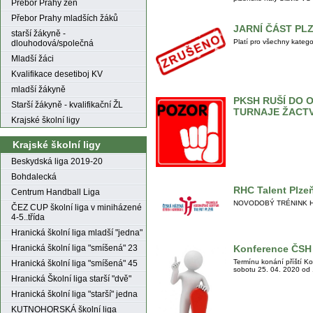
Přebor Prahy žen
Přebor Prahy mladších žáků
JARNÍ ČÁST PL
starší žákyně -
Platí pro všechny katego
dlouhodová/společná
Mladší žáci
Kvalifikace desetiboj KV
mladší žákyně
PKSH RUŠÍ DO 
Starší žákyně - kvalifikační ŽL
TURNAJE ŽACT
Krajské školní ligy
Krajské školní ligy
Beskydská liga 2019-20
Bohdalecká
RHC Talent Plze
Centrum Handball Liga
NOVODOBÝ TRÉNINK HÁZEN
ČEZ CUP školní liga v miniházené
4-5..třída
Hranická školní liga mladší "jedna"
Hranická školní liga "smíšená" 23
Konference ČSH 
Termínu konání příští K
Hranická školní liga "smíšená" 45
sobotu 25. 04. 2020 od 
Hranická Školní liga starší "dvě"
Hranická školní liga "starší" jedna
KUTNOHORSKÁ školní liga