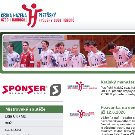
Krajský manažer 
Plzeňský krajský svaz h
Od 1.6. pracuje krajský 
PKSH V případě potřeby
Pozvánka na se
Mistrovské soutěže
již 12.6.2020
Liga ÚK / MD
Vážení a milí, Podařilo s
házenkářským odborník
muži
časové zaneprázdněnosti
je všechno trochu na posl
starší žáci
atraktivní lektor i téma V
plzeňské haly Slávie VŠ