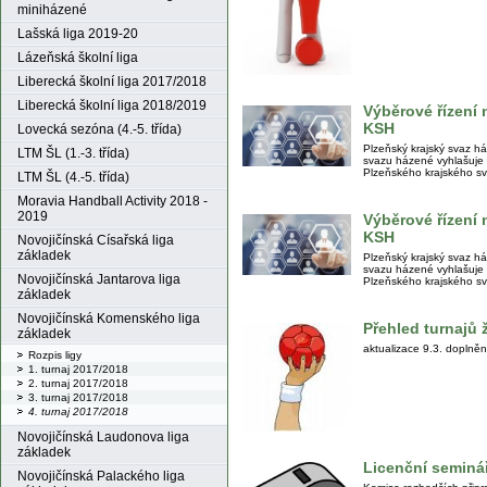
miniházené
Lašská liga 2019-20
Lázeňská školní liga
Liberecká školní liga 2017/2018
Liberecká školní liga 2018/2019
Výběrové řízení
KSH
Lovecká sezóna (4.-5. třída)
Plzeňský krajský svaz 
LTM ŠL (1.-3. třída)
svazu házené vyhlašuje 
Plzeňského krajského s
LTM ŠL (4.-5. třída)
Moravia Handball Activity 2018 -
2019
Výběrové řízen
KSH
Novojičínská Císařská liga
základek
Plzeňský krajský svaz 
svazu házené vyhlašuje
Novojičínská Jantarova liga
Plzeňského krajského s
základek
Novojičínská Komenského liga
Přehled turnajů 
základek
aktualizace 9.3. doplněn
Rozpis ligy
1. turnaj 2017/2018
2. turnaj 2017/2018
3. turnaj 2017/2018
4. turnaj 2017/2018
Novojičínská Laudonova liga
základek
Licenční seminá
Novojičínská Palackého liga