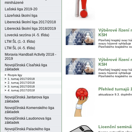
miniházené
Lašská liga 2019-20
Lázeňská školní liga
Liberecká školní liga 2017/2018
Liberecká školní liga 2018/2019
Výběrové řízení
KSH
Lovecká sezóna (4.-5. třída)
Plzeňský krajský svaz 
LTM ŠL (1.-3. třída)
svazu házené vyhlašuje 
Plzeňského krajského s
LTM ŠL (4.-5. třída)
Moravia Handball Activity 2018 -
2019
Výběrové řízen
KSH
Novojičínská Císařská liga
základek
Plzeňský krajský svaz 
svazu házené vyhlašuje
Rozpis ligy
Plzeňského krajského s
1. turnaj 2017/2018
2. turnaj 2017/2018
3. turnaj 2017/2018
Přehled turnajů 
4. turnaj 2017/2018
aktualizace 9.3. doplněn
Novojičínská Jantarova liga
základek
Novojičínská Komenského liga
základek
Novojičínská Laudonova liga
základek
Licenční seminá
Novojičínská Palackého liga