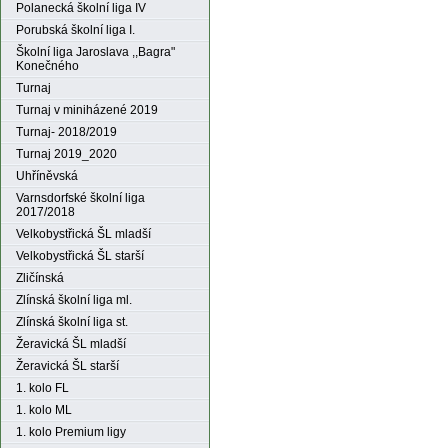
Polanecká školní liga IV
Porubská školní liga I.
Školní liga Jaroslava ,,Bagra"
Konečného
Turnaj
Turnaj v miniházené 2019
Turnaj- 2018/2019
Turnaj 2019_2020
Uhříněvská
Varnsdorfské školní liga
2017/2018
Velkobystřická ŠL mladší
Velkobystřická ŠL starší
Zličínská
Zlínská školní liga ml.
Zlínská školní liga st.
Žeravická ŠL mladší
Žeravická ŠL starší
1. kolo FL
1. kolo ML
1. kolo Premium ligy