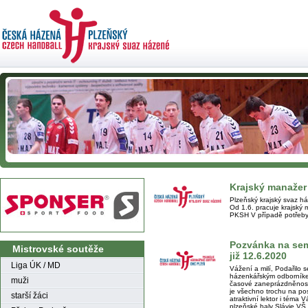
Krajský manažer 
Plzeňský krajský svaz h
Od 1.6. pracuje krajský 
PKSH V případě potřeby
Pozvánka na se
Mistrovské soutěže
již 12.6.2020
Liga ÚK / MD
Vážení a milí, Podařilo s
házenkářským odborník
muži
časové zaneprázdněnosti
je všechno trochu na posl
starší žáci
atraktivní lektor i téma V
plzeňské haly Slávie VŠ