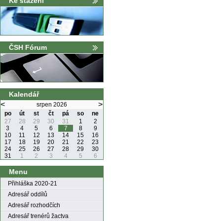
Ke stažení
ČSH Fórum
Kalendář
<
>
srpen 2026
po
út
st
čt
pá
so
ne
27
28
29
30
31
1
2
3
4
5
6
7
8
9
10
11
12
13
14
15
16
17
18
19
20
21
22
23
24
25
26
27
28
29
30
31
1
2
3
4
5
6
Menu
Přihláška 2020-21
Adresář oddílů
Adresář rozhodčích
Adresář trenérů žactva