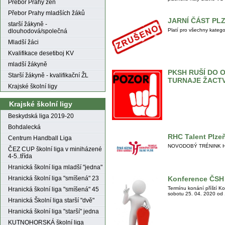
Přebor Prahy žen
Přebor Prahy mladších žáků
JARNÍ ČÁST PL
starší žákyně -
Platí pro všechny katego
dlouhodová/společná
Mladší žáci
Kvalifikace desetiboj KV
mladší žákyně
PKSH RUŠÍ DO 
Starší žákyně - kvalifikační ŽL
TURNAJE ŽACT
Krajské školní ligy
Krajské školní ligy
Beskydská liga 2019-20
Bohdalecká
RHC Talent Plze
Centrum Handball Liga
NOVODOBÝ TRÉNINK HÁZEN
ČEZ CUP školní liga v miniházené
4-5..třída
Hranická školní liga mladší "jedna"
Hranická školní liga "smíšená" 23
Konference ČSH 
Termínu konání příští K
Hranická školní liga "smíšená" 45
sobotu 25. 04. 2020 od 
Hranická Školní liga starší "dvě"
Hranická školní liga "starší" jedna
KUTNOHORSKÁ školní liga