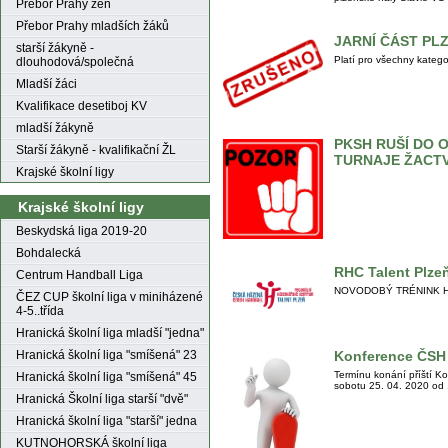
Přebor Prahy žen
Přebor Prahy mladších žáků
JARNÍ ČÁST PL
starší žákyně -
Platí pro všechny katego
dlouhodová/společná
Mladší žáci
Kvalifikace desetiboj KV
mladší žákyně
PKSH RUŠÍ DO 
Starší žákyně - kvalifikační ŽL
TURNAJE ŽACT
Krajské školní ligy
Krajské školní ligy
Beskydská liga 2019-20
Bohdalecká
RHC Talent Plze
Centrum Handball Liga
NOVODOBÝ TRÉNINK HÁZEN
ČEZ CUP školní liga v miniházené
4-5..třída
Hranická školní liga mladší "jedna"
Hranická školní liga "smíšená" 23
Konference ČSH 
Termínu konání příští K
Hranická školní liga "smíšená" 45
sobotu 25. 04. 2020 od 
Hranická Školní liga starší "dvě"
Hranická školní liga "starší" jedna
KUTNOHORSKÁ školní liga