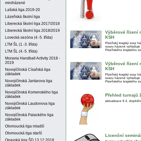
miniházené
Lašská liga 2019-20
Lázeňská školní liga
Liberecká školní liga 2017/2018
Liberecká školní liga 2018/2019
Výběrové řízení
KSH
Lovecká sezóna (4.-5. třída)
Plzeňský krajský svaz 
LTM ŠL (1.-3. třída)
svazu házené vyhlašuje 
Plzeňského krajského s
LTM ŠL (4.-5. třída)
Moravia Handball Activity 2018 -
2019
Výběrové řízen
KSH
Novojičínská Císařská liga
základek
Plzeňský krajský svaz 
svazu házené vyhlašuje
Novojičínská Jantarova liga
Plzeňského krajského s
základek
Novojičínská Komenského liga
Přehled turnajů 
základek
aktualizace 9.3. doplněn
Novojičínská Laudonova liga
základek
Novojičínská Palackého liga
základek
Olomoucká liga mladší
Olomoucká liga starší
Licenční seminá
Opavská liga ŠD 13.12.2018