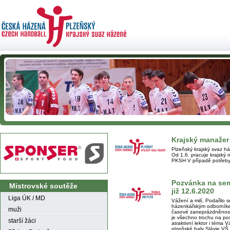
Krajský manažer 
Plzeňský krajský svaz h
Od 1.6. pracuje krajský 
PKSH V případě potřeby
Pozvánka na se
Mistrovské soutěže
již 12.6.2020
Liga ÚK / MD
Vážení a milí, Podařilo s
házenkářským odborník
muži
časové zaneprázdněnosti
je všechno trochu na posl
starší žáci
atraktivní lektor i téma V
plzeňské haly Slávie VŠ