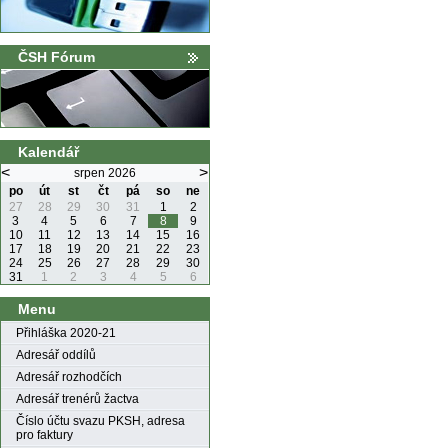
ČSH Fórum
Kalendář
<
>
srpen 2026
po
út
st
čt
pá
so
ne
27
28
29
30
31
1
2
3
4
5
6
7
8
9
10
11
12
13
14
15
16
17
18
19
20
21
22
23
24
25
26
27
28
29
30
31
1
2
3
4
5
6
Menu
Přihláška 2020-21
Adresář oddílů
Adresář rozhodčích
Adresář trenérů žactva
Číslo účtu svazu PKSH, adresa
pro faktury