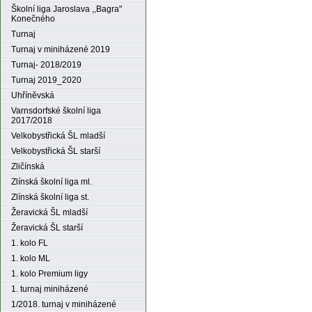
Školní liga Jaroslava ,,Bagra"
Konečného
Turnaj
Turnaj v miniházené 2019
Turnaj- 2018/2019
Turnaj 2019_2020
Uhříněvská
Varnsdorfské školní liga
2017/2018
Velkobystřická ŠL mladší
Velkobystřická ŠL starší
Zličínská
Zlínská školní liga ml.
Zlínská školní liga st.
Žeravická ŠL mladší
Žeravická ŠL starší
1. kolo FL
1. kolo ML
1. kolo Premium ligy
1. turnaj miniházené
1/2018. turnaj v miniházené