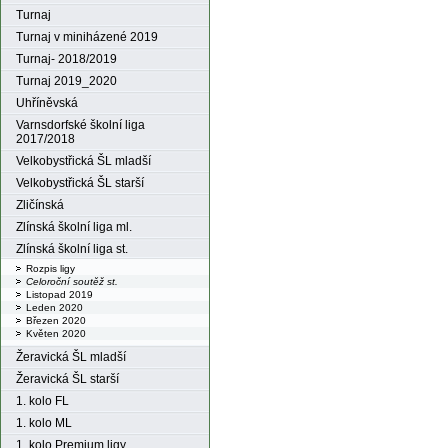
Turnaj
Turnaj v miniházené 2019
Turnaj- 2018/2019
Turnaj 2019_2020
Uhříněvská
Varnsdorfské školní liga
2017/2018
Velkobystřická ŠL mladší
Velkobystřická ŠL starší
Zličínská
Zlínská školní liga ml.
Zlínská školní liga st.
Rozpis ligy
Celoroční soutěž st.
Listopad 2019
Leden 2020
Březen 2020
Květen 2020
Žeravická ŠL mladší
Žeravická ŠL starší
1. kolo FL
1. kolo ML
1. kolo Premium ligy