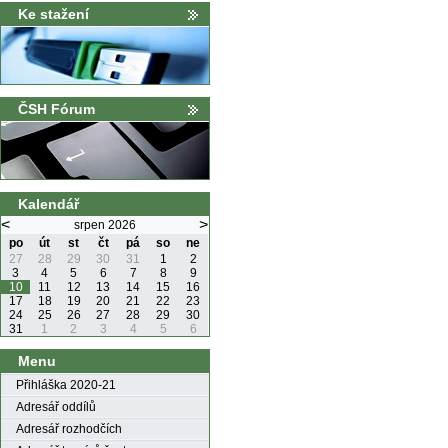
Ke stažení
ČSH Fórum
Kalendář
<
>
srpen 2026
po
út
st
čt
pá
so
ne
27
28
29
30
31
1
2
3
4
5
6
7
8
9
10
11
12
13
14
15
16
17
18
19
20
21
22
23
24
25
26
27
28
29
30
31
1
2
3
4
5
6
Menu
Přihláška 2020-21
Adresář oddílů
Adresář rozhodčích