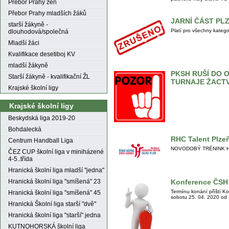
Přebor Prahy žen
Přebor Prahy mladších žáků
JARNÍ ČÁST PL
starší žákyně -
Platí pro všechny katego
dlouhodová/společná
Mladší žáci
Kvalifikace desetiboj KV
mladší žákyně
PKSH RUŠÍ DO 
Starší žákyně - kvalifikační ŽL
TURNAJE ŽACT
Krajské školní ligy
Krajské školní ligy
Beskydská liga 2019-20
Bohdalecká
RHC Talent Plze
Centrum Handball Liga
NOVODOBÝ TRÉNINK HÁZEN
ČEZ CUP školní liga v miniházené
4-5..třída
Hranická školní liga mladší "jedna"
Hranická školní liga "smíšená" 23
Konference ČSH 
Termínu konání příští K
Hranická školní liga "smíšená" 45
sobotu 25. 04. 2020 od 
Hranická Školní liga starší "dvě"
Hranická školní liga "starší" jedna
KUTNOHORSKÁ školní liga