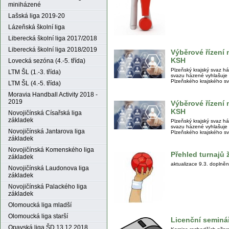
miniházené
Lašská liga 2019-20
Lázeňská školní liga
Liberecká školní liga 2017/2018
Liberecká školní liga 2018/2019
Výběrové řízení
KSH
Lovecká sezóna (4.-5. třída)
Plzeňský krajský svaz 
LTM ŠL (1.-3. třída)
svazu házené vyhlašuje 
Plzeňského krajského s
LTM ŠL (4.-5. třída)
Moravia Handball Activity 2018 -
2019
Výběrové řízen
KSH
Novojičínská Císařská liga
základek
Plzeňský krajský svaz 
svazu házené vyhlašuje
Novojičínská Jantarova liga
Plzeňského krajského s
základek
Novojičínská Komenského liga
Přehled turnajů 
základek
aktualizace 9.3. doplněn
Novojičínská Laudonova liga
základek
Novojičínská Palackého liga
základek
Olomoucká liga mladší
Olomoucká liga starší
Licenční seminá
Opavská liga ŠD 13.12.2018