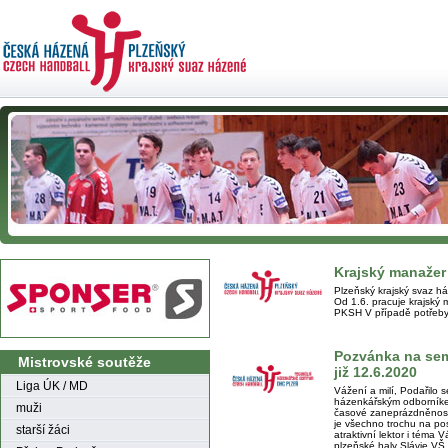
Krajský manažer 
Plzeňský krajský svaz h
Od 1.6. pracuje krajský 
PKSH V případě potřeby
Pozvánka na se
Mistrovské soutěže
již 12.6.2020
Liga ÚK / MD
Vážení a milí, Podařilo s
házenkářským odborník
muži
časové zaneprázdněnosti
je všechno trochu na posl
starší žáci
atraktivní lektor i téma V
plzeňské haly Slávie VŠ